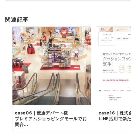
シ
ョ
関連記事
ン
case06｜流通デパート様
case16｜株式会
プレミアムショッピングモールでお
LINE活用で新た
問合...