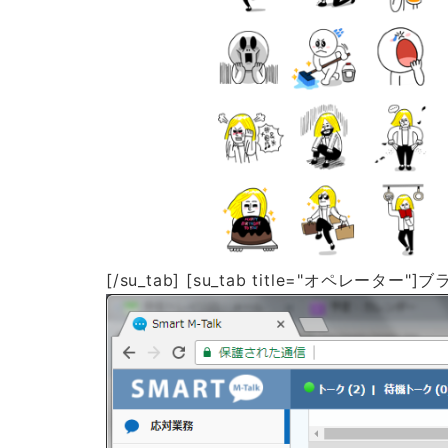
[/su_tab] [su_tab title="オペ